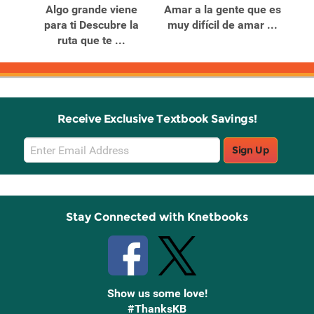
lla
Algo grande viene
Amar a la gente que es
Aut
Una
para ti Descubre la
muy difícil de amar ...
ruta que te ...
c
Receive Exclusive Textbook Savings!
Email
Sign Up
Sign
Up
Stay Connected with Knetbooks
Show us some love!
#ThanksKB