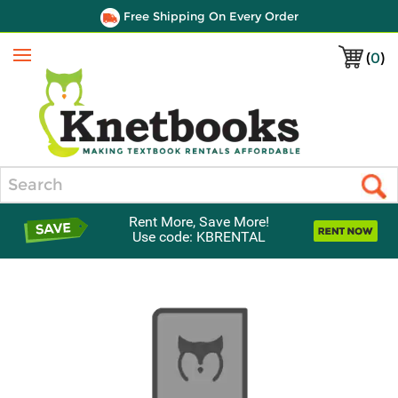
Free Shipping On Every Order
(
0
)
Menu
Search
Rent More, Save More!
Use code: KBRENTAL