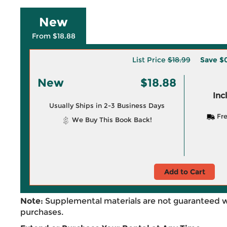
New
From $18.88
List Price
$18.99
Save
$0
New
$18.88
Inc
Usually Ships in 2-3 Business Days
Fre
We Buy This Book Back!
Add to Cart
Note:
Supplemental materials are not guaranteed w
purchases.