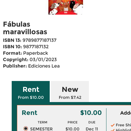
Fábulas
maravillosas
ISBN 13:
9789877187137
ISBN 10:
9877187132
Format:
Paperback
Copyright:
03/01/2023
Publisher:
Ediciones Lea
Rent
New
From $10.00
From $7.42
Rent
$10.00
Adde
TERM
PRICE
DUE
Free Sh
SEMESTER
$10.00
Dec 11
Highlig