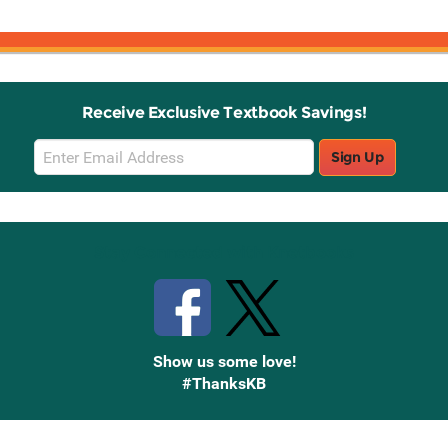
Receive Exclusive Textbook Savings!
Email
Sign Up
Sign
Up
Stay Connected with Knetbooks
Show us some love!
#ThanksKB