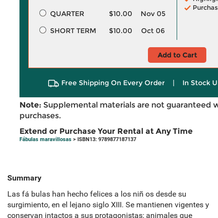
Purchas
QUARTER
$10.00
Nov 05
SHORT TERM
$10.00
Oct 06
Add to Cart
Free Shipping On Every Order
|
In Stock U
Note:
Supplemental materials are not guaranteed w
purchases.
Extend or Purchase Your Rental at Any Time
Fábulas maravillosas
> ISBN13: 9789877187137
Summary
Las fá bulas han hecho felices a los niñ os desde su
surgimiento, en el lejano siglo XIII. Se mantienen vigentes y
conservan intactos a sus protagonistas; animales que