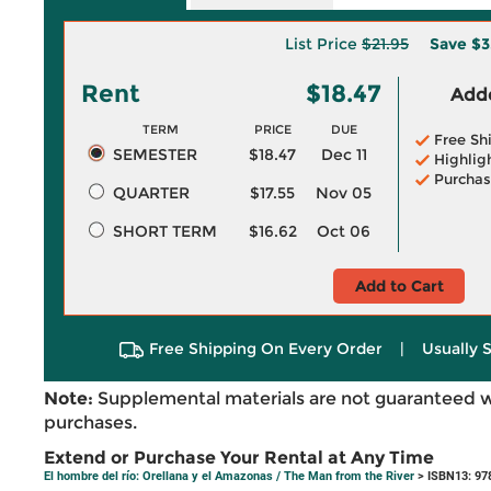
List Price
$21.95
Save
$3
Rent
$18.47
Adde
TERM
PRICE
DUE
Free Sh
SEMESTER
$18.47
Dec 11
Highlig
Purchas
QUARTER
$17.55
Nov 05
SHORT TERM
$16.62
Oct 06
Add to Cart
Free Shipping On Every Order
|
Usually 
Note:
Supplemental materials are not guaranteed w
purchases.
Extend or Purchase Your Rental at Any Time
El hombre del río: Orellana y el Amazonas / The Man from the River
> ISBN13: 97