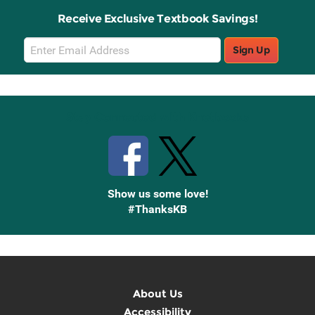
Receive Exclusive Textbook Savings!
Email
Sign Up
Sign
Up
Stay Connected with Knetbooks
Show us some love!
#ThanksKB
About Us
Accessibility