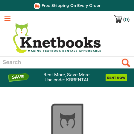
Free Shipping On Every Order
(
0
)
Menu
Search
Rent More, Save More!
Use code: KBRENTAL