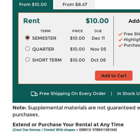
From $10.00
From $8.47
Rent
$10.00
Adde
TERM
PRICE
DUE
Free Sh
SEMESTER
$10.00
Dec 11
Highlig
Purchas
QUARTER
$10.00
Nov 05
SHORT TERM
$10.00
Oct 06
Add to Cart
Free Shipping On Every Order
|
In Stock U
Note:
Supplemental materials are not guaranteed w
purchases.
Extend or Purchase Your Rental at Any Time
¡Crea! Con formas / Create! With shapes
> ISBN13: 9788411581042