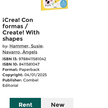
¡Crea! Con
formas /
Create! With
shapes
Hammer, Susie
by:
;
Navarro, Àngels
ISBN 13:
9788411581042
ISBN 10:
8411581047
Format:
Paperback
Copyright:
04/01/2025
Publisher:
Combel
Editorial
Rent
New