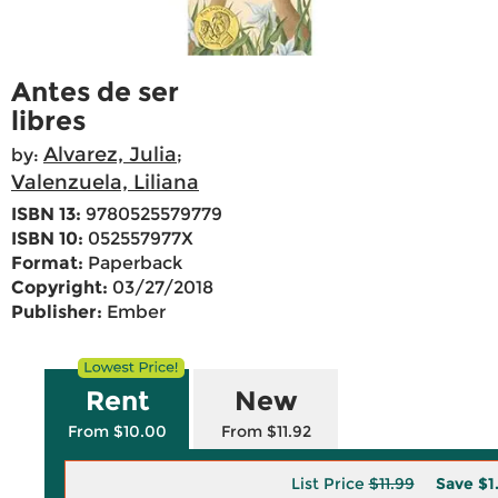
Antes de ser
libres
Alvarez, Julia
by:
;
Valenzuela, Liliana
ISBN 13:
9780525579779
ISBN 10:
052557977X
Format:
Paperback
Copyright:
03/27/2018
Publisher:
Ember
Rent
New
From $10.00
From $11.92
List Price
$11.99
Save
$1