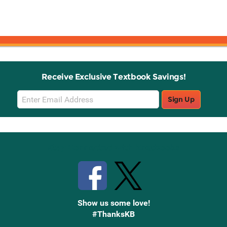
Receive Exclusive Textbook Savings!
Email
Sign Up
Sign
Up
Stay Connected with Knetbooks
Show us some love!
#ThanksKB