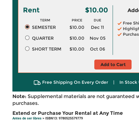
Rent
$10.00
Adde
TERM
PRICE
DUE
Free Sh
SEMESTER
$10.00
Dec 11
Highlig
Purchas
QUARTER
$10.00
Nov 05
SHORT TERM
$10.00
Oct 06
Add to Cart
Free Shipping On Every Order
|
In Stock 
Note:
Supplemental materials are not guaranteed w
purchases.
Extend or Purchase Your Rental at Any Time
Antes de ser libres
> ISBN13: 9780525579779