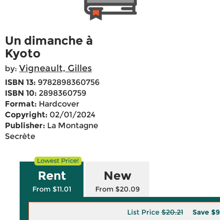
Un dimanche à
Kyoto
Vigneault, Gilles
by:
ISBN 13:
9782898360756
ISBN 10:
2898360759
Format:
Hardcover
Copyright:
02/01/2024
Publisher:
La Montagne
Secrète
Rent
New
From $11.01
From $20.09
List Price
$20.21
Save
$9