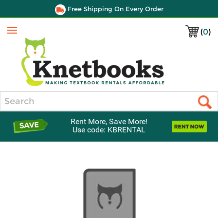
Free Shipping On Every Order
(
0
)
Menu
Search
Rent More, Save More!
Use code: KBRENTAL