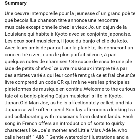
Summary
Une oeuvre intemporelle pour la jeunesse d’ un grand poè te
qué becois !La chanson titre annonce une rencontre
musicale exceptionnelle chez le vieux Jo, un cajun de la
Louisiane qui habite à Kyoto avec sa conjointe japonaise.
Les deux sont musiciens, il joue du banjo et elle du koto.
Avec leurs amis de partout sur la planè te, ils donneront un
concert trè s zen, dans le plus parfait silence, à part
quelques notes de shamisen ! Se succè de ensuite une plé
iade de petits chefs-d’ œ uvre musicaux interpré té s par
des artistes varié s qui leur confè rent grâ ce et fraî cheur.Ce
livre comprend un code QR qui mè ne vers les principales
plateformes de musique en continu.Welcome to the curious
tale of a banjo-playing Cajun musician’ s life in Kyoto,
Japan.Old Man Joe, as he is affectionately called, and his
Japanese wife often spend Sunday afternoons drinking tea
and collaborating with musicians from distant lands. Each
song in French offers an introduction of sorts to quirky
characters like Joe’ s mother and Little Miss Adè le, who
calls herself “ Allô .” Gentle watercolor illustrations and a