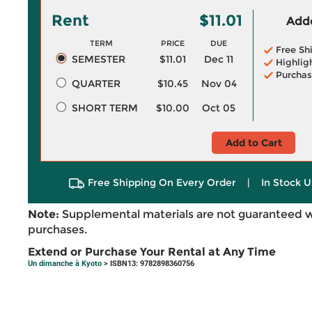
Rent
$11.01
Adde
TERM
PRICE
DUE
Free Sh
SEMESTER
$11.01
Dec 11
Highlig
Purchas
QUARTER
$10.45
Nov 04
SHORT TERM
$10.00
Oct 05
Add to Cart
Free Shipping On Every Order
|
In Stock U
Note:
Supplemental materials are not guaranteed w
purchases.
Extend or Purchase Your Rental at Any Time
Un dimanche à Kyoto
> ISBN13: 9782898360756