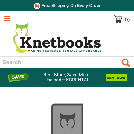
Free Shipping On Every Order
(
0
)
Menu
Search
Rent More, Save More!
Use code: KBRENTAL