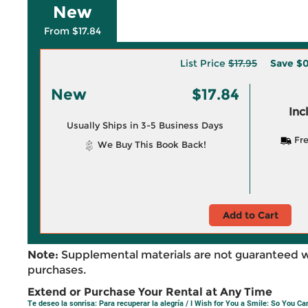
New
From $17.84
List Price
$17.95
Save
$0
New
$17.84
Inc
Usually Ships in 3-5 Business Days
Fre
We Buy This Book Back!
Add to Cart
Note:
Supplemental materials are not guaranteed w
purchases.
Extend or Purchase Your Rental at Any Time
Te deseo la sonrisa: Para recuperar la alegría / I Wish for You a Smile: So You Ca