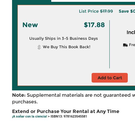
List Price
$17.99
Save
$0
New
$17.88
Inc
Usually Ships in 3-5 Business Days
Fre
We Buy This Book Back!
Add to Cart
Note:
Supplemental materials are not guaranteed w
purchases.
Extend or Purchase Your Rental at Any Time
¡A soñar con la ciencia!
> ISBN13: 9781623545581