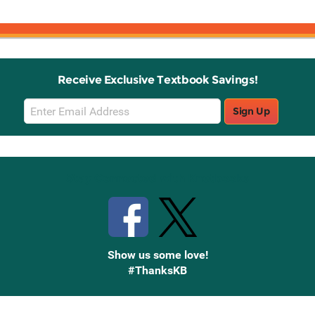
Receive Exclusive Textbook Savings!
Email
Sign Up
Sign
Up
Stay Connected with Knetbooks
Show us some love!
#ThanksKB