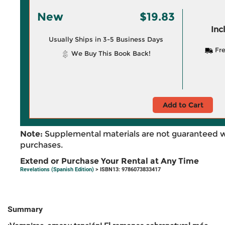
New
$19.83
Inc
Usually Ships in 3-5 Business Days
Fre
We Buy This Book Back!
Add to Cart
Note:
Supplemental materials are not guaranteed w
purchases.
Extend or Purchase Your Rental at Any Time
Revelations (Spanish Edition)
> ISBN13: 9786073833417
Summary