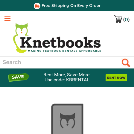
Free Shipping On Every Order
(
0
)
Menu
Search
Rent More, Save More!
Use code: KBRENTAL