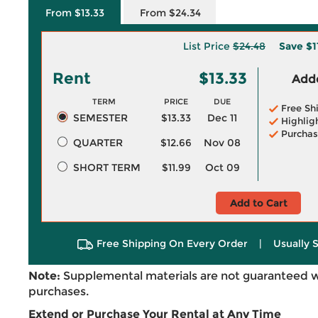
From $13.33
From $24.34
List Price
$24.48
Save
$1
Rent
$13.33
Adde
TERM
PRICE
DUE
Free Sh
SEMESTER
$13.33
Dec 11
Highlig
Purchas
QUARTER
$12.66
Nov 08
SHORT TERM
$11.99
Oct 09
Add to Cart
Free Shipping On Every Order
|
Usually 
Note:
Supplemental materials are not guaranteed w
purchases.
Extend or Purchase Your Rental at Any Time