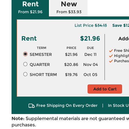
Rent
New
From $21.96
From $33.93
List Price
$34.13
Save
$1
Rent
$21.96
Adde
TERM
PRICE
DUE
Free Sh
SEMESTER
$21.96
Dec 11
Highlig
Purchas
QUARTER
$20.86
Nov 04
SHORT TERM
$19.76
Oct 05
Add to Cart
Free Shipping On Every Order
|
In Stock U
Note:
Supplemental materials are not guaranteed w
purchases.