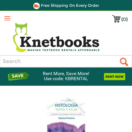
Free Shipping On Every Order
(
0
)
Menu
Search
Rent More, Save More!
Use code: KBRENTAL