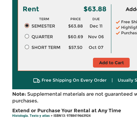
Rent
$63.88
Adde
TERM
PRICE
DUE
Free Sh
SEMESTER
$63.88
Dec 11
Highlig
Purchas
QUARTER
$60.69
Nov 06
SHORT TERM
$57.50
Oct 07
Add to Cart
Free Shipping On Every Order
|
Usually 
Note:
Supplemental materials are not guaranteed w
purchases.
Extend or Purchase Your Rental at Any Time
Histología. Texto y atlas
> ISBN13: 9788419663924