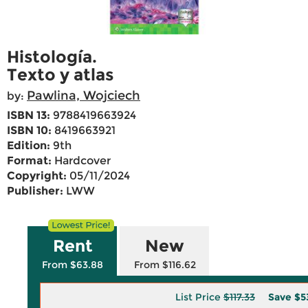
Histología.
Texto y atlas
Pawlina, Wojciech
by:
ISBN 13:
9788419663924
ISBN 10:
8419663921
Edition:
9th
Format:
Hardcover
Copyright:
05/11/2024
Publisher:
LWW
Rent
New
From $63.88
From $116.62
List Price
$117.33
Save
$5