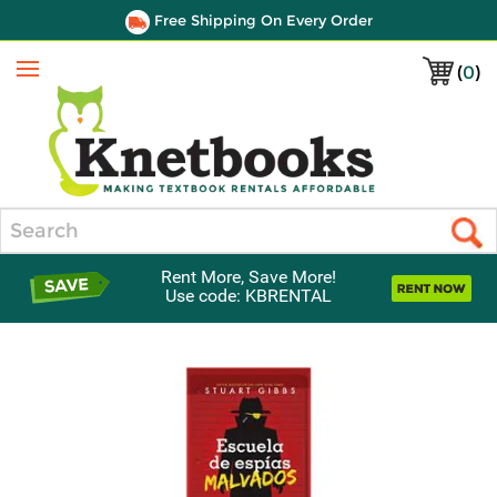
Free Shipping On Every Order
(
0
)
Menu
Search
Rent More, Save More!
Use code: KBRENTAL