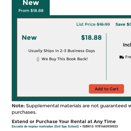
New
From $18.88
List Price
$18.99
Save
$0
New
$18.88
Inc
Usually Ships in 2-3 Business Days
Fre
We Buy This Book Back!
Add to Cart
Note:
Supplemental materials are not guaranteed w
purchases.
Extend or Purchase Your Rental at Any Time
Escuela de espías malvados (Evil Spy School)
> ISBN13: 9781665934923