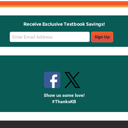
Receive Exclusive Textbook Savings!
Email
Sign Up
Sign
Up
Stay Connected with Knetbooks
Show us some love!
#ThanksKB