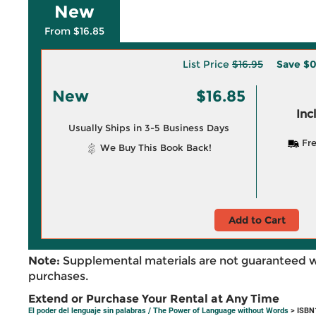
New
From $16.85
List Price
$16.95
Save
$0
New
$16.85
Inc
Usually Ships in 3-5 Business Days
Fre
We Buy This Book Back!
Add to Cart
Note:
Supplemental materials are not guaranteed w
purchases.
Extend or Purchase Your Rental at Any Time
El poder del lenguaje sin palabras / The Power of Language without Words
> ISBN