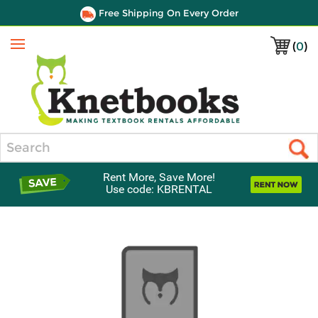
Free Shipping On Every Order
(
0
)
Menu
Search
Rent More, Save More!
Use code: KBRENTAL