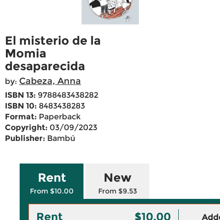
El misterio de la
Momia
desaparecida
Cabeza, Anna
by:
ISBN 13:
9788483438282
ISBN 10:
8483438283
Format:
Paperback
Copyright:
03/09/2023
Publisher:
Bambú
Rent
New
From $10.00
From $9.53
Rent
$10.00
Adde