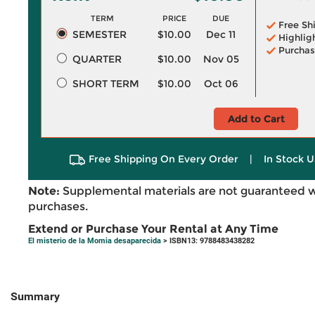
TERM
PRICE
DUE
Free Sh
SEMESTER
$10.00
Dec 11
Highlig
Purchas
QUARTER
$10.00
Nov 05
SHORT TERM
$10.00
Oct 06
Add to Cart
Free Shipping On Every Order
|
In Stock U
Note:
Supplemental materials are not guaranteed w
purchases.
Extend or Purchase Your Rental at Any Time
El misterio de la Momia desaparecida
> ISBN13: 9788483438282
Summary