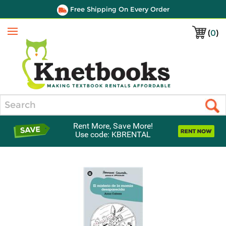
Free Shipping On Every Order
(
0
)
Menu
Search
Rent More, Save More!
Use code: KBRENTAL