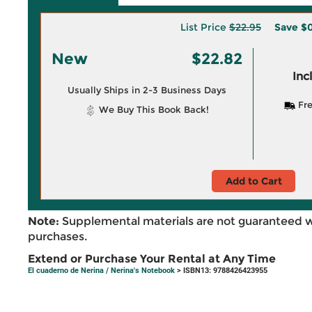
List Price
$22.95
Save
$0
New
$22.82
Inc
Usually Ships in 2-3 Business Days
Fre
We Buy This Book Back!
Add to Cart
Note:
Supplemental materials are not guaranteed w
purchases.
Extend or Purchase Your Rental at Any Time
El cuaderno de Nerina / Nerina's Notebook
> ISBN13: 9788426423955