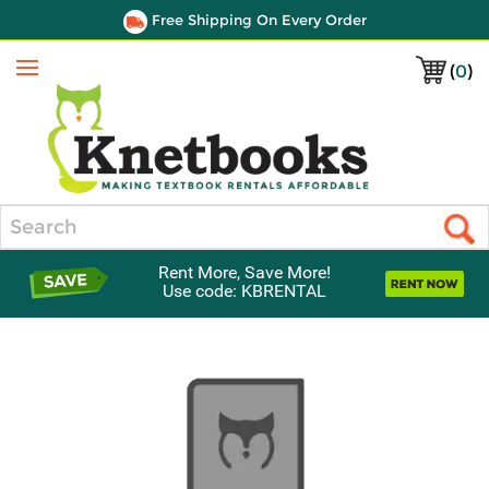
Free Shipping On Every Order
(
0
)
Menu
Search
Rent More, Save More!
Use code: KBRENTAL