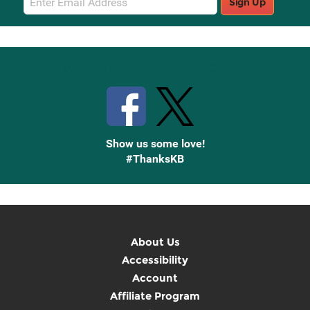
Sign Up
Sign
Up
Stay Connected with Knetbooks
Show us some love!
#ThanksKB
About Us
Accessibility
Account
Affiliate Program