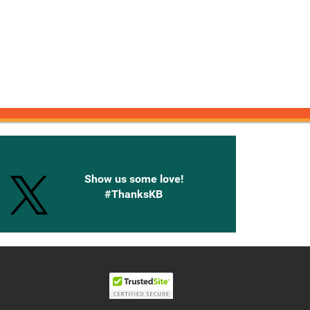
onnected with Knetbooks
Show us some love!
#ThanksKB