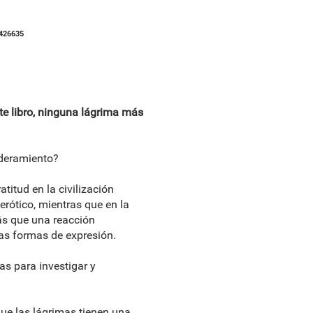
426635
ste libro, ninguna lágrima más
oderamiento?
atitud en la civilización
erótico, mientras que en la
ás que una reacción
las formas de expresión.
as para investigar y
que las lágrimas tienen una