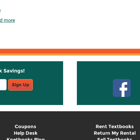
e
d more
k Savings!
Stay C
Sign Up
Coupons
Rent Textbooks
Help Desk
Return My Rental
Knetbooks Blog
Sell Textbooks