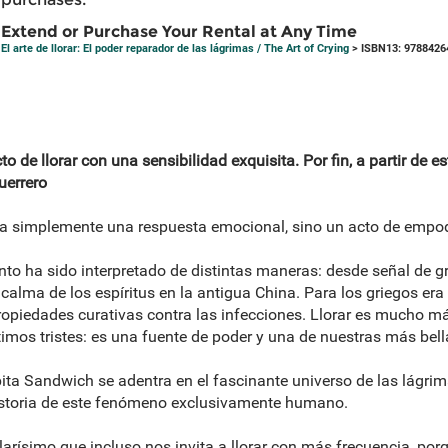
Extend or Purchase Your Rental at Any Time
El arte de llorar: El poder reparador de las lágrimas / The Art of Crying
> ISBN13: 9788426
o de llorar con una sensibilidad exquisita. Por fin, a partir de e
uerrero
uera simplemente una respuesta emocional, sino un acto de emp
llanto ha sido interpretado de distintas maneras: desde señal de gr
alma de los espíritus en la antigua China. Para los griegos era 
ropiedades curativas contra las infecciones. Llorar es mucho m
imos tristes: es una fuente de poder y una de nuestras más bel
ita Sandwich se adentra en el fascinante universo de las lágrim
historia de este fenómeno exclusivamente humano.
ularísimo que incluso nos invita a llorar con más frecuencia, por