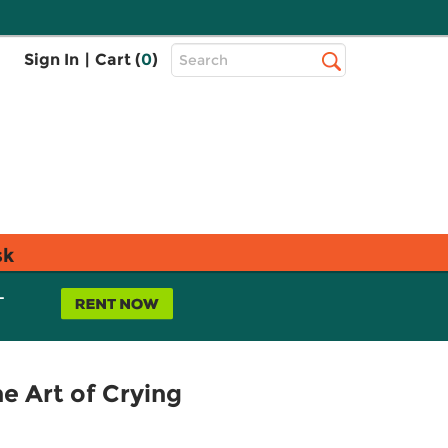
Top
Sign In
|
Cart (
0
)
Search
Search
Bar
sk
L
he Art of Crying