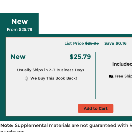
New
From $25.79
List Price
$25.95
Save
$0.16
New
$25.79
Included
Usually Ships in 2-3 Business Days
Free Shi
We Buy This Book Back!
Add to Cart
Note:
Supplemental materials are not guaranteed with 
purchases.