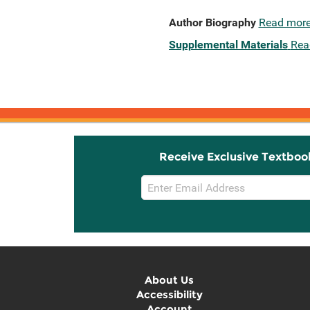
Author Biography
Read mor
Supplemental Materials
Rea
Receive Exclusive Textboo
Email
Sign
Up
About Us
Accessibility
Account