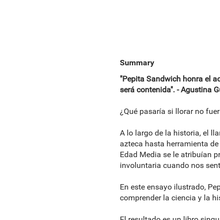
Summary
"Pepita Sandwich honra el act
será contenida". - Agustina G
¿Qué pasaría si llorar no f
A lo largo de la historia, el 
azteca hasta herramienta de c
Edad Media se le atribuían p
involuntaria cuando nos sent
En este ensayo ilustrado, Pep
comprender la ciencia y la 
El resultado es un libro sing