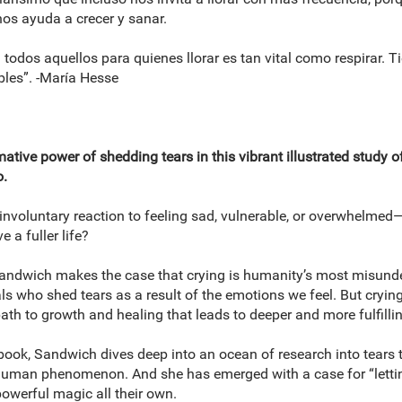
os ayuda a crecer y sanar.
 todos aquellos para quienes llorar es tan vital como respirar. Ti
bles”. -María Hesse
mative power of shedding tears in this vibrant illustrated study o
.
 involuntary reaction to feeling sad, vulnerable, or overwhelmed
 a fuller life?
Sandwich makes the case that crying is humanity’s most misund
ls who shed tears as a result of the emotions we feel. But crying
ath to growth and healing that leads to deeper and more fulfilli
ed book, Sandwich dives deep into an ocean of research into tears
human phenomenon. And she has emerged with a case for “letting i
owerful magic all their own.