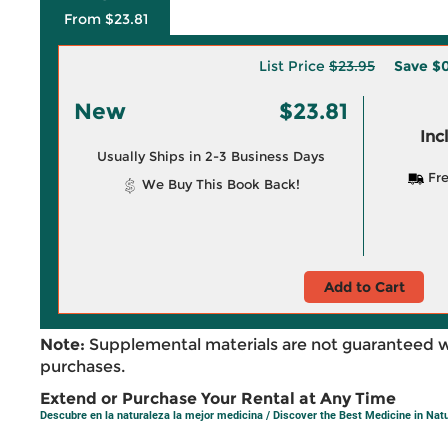
From $23.81
List Price
$23.95
Save
$0
New
$23.81
Inc
Usually Ships in 2-3 Business Days
Fre
We Buy This Book Back!
Add to Cart
Note:
Supplemental materials are not guaranteed w
purchases.
Extend or Purchase Your Rental at Any Time
Descubre en la naturaleza la mejor medicina / Discover the Best Medicine in Nat