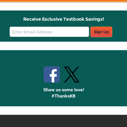
Receive Exclusive Textbook Savings!
Email
Sign Up
Sign
Up
Stay Connected with Knetbooks
Show us some love!
#ThanksKB