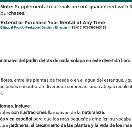
Note:
Supplemental materials are not guaranteed with 
purchases.
Extend or Purchase Your Rental at Any Time
Bilingual Pop-Up Peekaboo! Garden / El jardín
> ISBN13: 9780593963128
animales del jardín detrás de cada solapa en este divertido libro
 flores, entre las plantas de fresas o en el agua del estanque, ¿
 los bebés encontrarán divertidas sorpresas: unas abejas recolec
l.
diomas, incluye:
ables
con ilustraciones
llamativas de la
naturaleza.
lés y en español
para que los más pequeños amplíen su vocabul
bre j
ardinería, el crecimiento de las plantas y la vida de los ins