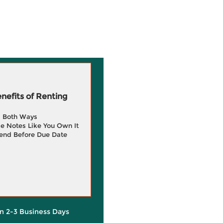
efits of Renting
g Both Ways
e Notes Like You Own It
end Before Due Date
in 2-3 Business Days