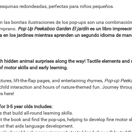
esquinas redondeadas, perfectas para niños pequeños.
on las bonitas ilustraciones de los pop-ups son una combinació
temprano.
Pop Up Peekaboo Garden El jardín
es un libro impresci
da en los jardines mientras aprenden un segundo idioma de man
th hidden animal surprises along the way! Tactile elements and d
 motor skills and early learning.
ctures, lift-the-flap pages, and entertaining rhymes,
Pop-up Peek
child interaction and hours of nature-themed fun. Journey throug
es here!
or 3-5 year olds includes:
that build all-round learning skills.
ut the book and find the pop-ups, helping to develop fine motor sk
ext that aids language development.