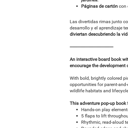
Páginas de cartón
con 
Las divertidas rimas junto c
desarrollo y el aprendizaje 
diviertan descubriendo la vi
--------------------------------------
An interactive board book wi
encourage the development of
With bold, brightly colored pi
opportunities for parent-and-
wildlife habitats and lifecycl
This adventure pop-up book f
Hands-on play elements 
5 flaps to lift througho
Rhythmic, read-aloud t