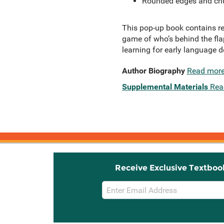
Rounded edges and chun
This pop-up book contains re
game of who’s behind the fla
learning for early language 
Author Biography
Read mor
Supplemental Materials
Rea
Receive Exclusive Textboo
Email
Sign
Up