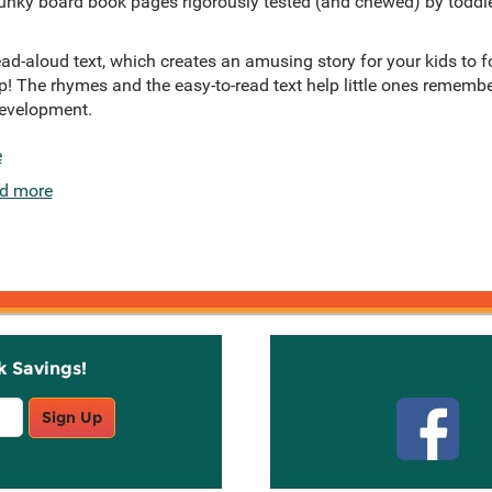
ky board book pages rigorously tested (and chewed) by toddle
ad-aloud text, which creates an amusing story for your kids to 
p! The rhymes and the easy-to-read text help little ones rememb
development.
e
d more
k Savings!
Stay C
Sign Up