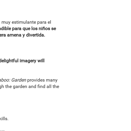
n muy estimulante para el
ndible para que los niños se
era amena y divertida.
elightful imagery will
aboo: Garden
provides many
h the garden and find all the
ills.