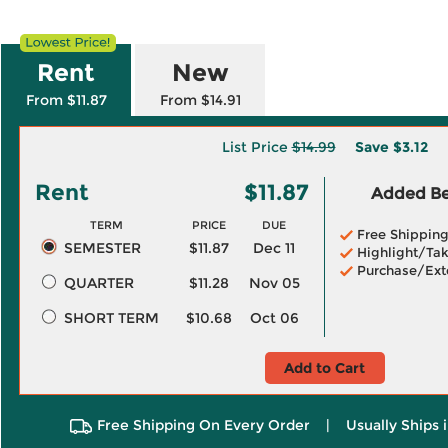
Rent
New
From $11.87
From $14.91
List Price
$14.99
Save
$3.12
Rent
$11.87
Added Ben
TERM
PRICE
DUE
Free Shippin
SEMESTER
$11.87
Dec 11
Highlight/Tak
Purchase/Ext
QUARTER
$11.28
Nov 05
SHORT TERM
$10.68
Oct 06
Add to Cart
Free Shipping On Every Order
|
Usually Ships 