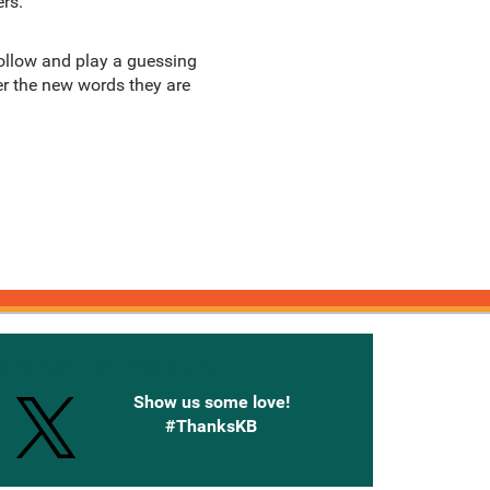
rs.
follow and play a guessing
er the new words they are
onnected with Knetbooks
Show us some love!
#ThanksKB