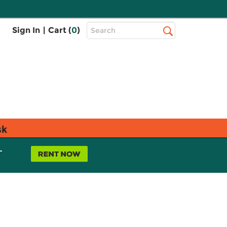
Top
Sign In
|
Cart (
0
)
Search
Search
Bar
sk
L