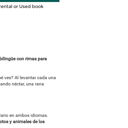
Rental or Used book
 bilingüe con rimas para
qué ves? Al levantar cada una
tando néctar, una rana
ario en ambos idiomas.
ectos y animales de los