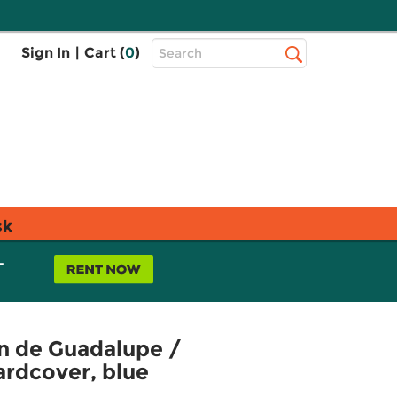
Top
Sign In
|
Cart (
0
)
Search
Search
Bar
sk
L
gen de Guadalupe /
hardcover, blue