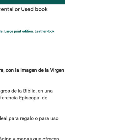
Rental or Used book
e: Large print edition. Leather-look
era, con la imagen de la Virgen
egros de la Biblia, en una
ferencia Episcopal de
deal para regalo o para uso
página y mapas que ofrecen