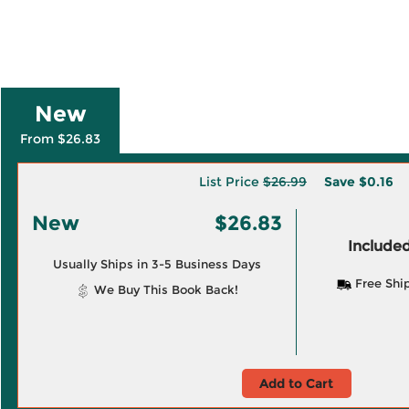
New
From $26.83
List Price
$26.99
Save
$0.16
New
$26.83
Included
Usually Ships in 3-5 Business Days
Free Shi
We Buy This Book Back!
Add to Cart