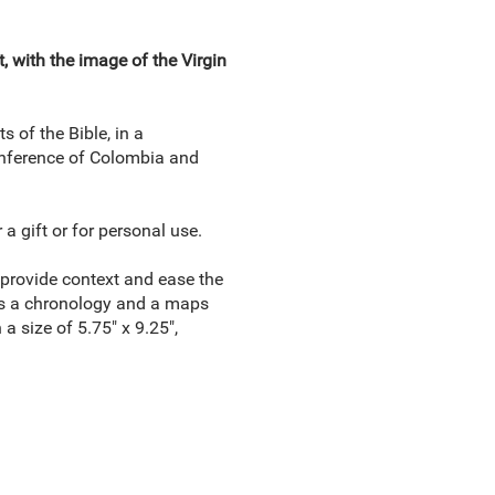
t, with the image of the Virgin
s of the Bible, in a
onference of Colombia and
 a gift or for personal use.
 provide context and ease the
 as a chronology and a maps
h a size of 5.75" x 9.25",