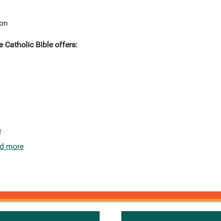
ion
e Catholic Bible offers:
e
d more