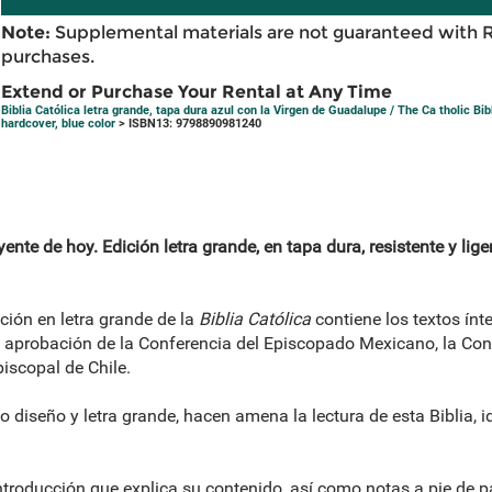
Note:
Supplemental materials are not guaranteed with 
purchases.
Extend or Purchase Your Rental at Any Time
Biblia Católica letra grande, tapa dura azul con la Virgen de Guadalupe / The Ca tholic Bibl
hardcover, blue color
> ISBN13: 9798890981240
yente de hoy. Edición letra grande, en tapa dura, resistente y lig
ición en letra grande de la
Biblia Católica
contiene los textos ínt
 aprobación de la Conferencia del Episcopado Mexicano, la Con
iscopal de Chile.
o diseño y letra grande, hacen amena la lectura de esta Biblia, i
ntroducción que explica su contenido, así como notas a pie de 