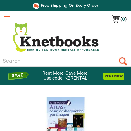
Free Shipping On Every Order
(
0
)
Menu
Search
Rent More, Save More!
Use code: KBRENTAL