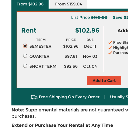
From $102.96
From $159.04
List Price
$160.00
Save
$
Rent
$102.96
Adde
TERM
PRICE
DUE
Free Sh
SEMESTER
$102.96
Dec 11
Highlig
Purchas
QUARTER
$97.81
Nov 03
SHORT TERM
$92.66
Oct 04
Add to Cart
Free Shipping On Every Order
|
Usually 
Note:
Supplemental materials are not guaranteed w
purchases.
Extend or Purchase Your Rental at Any Time