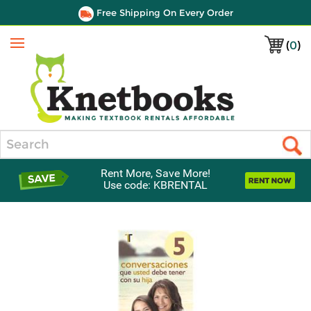
Free Shipping On Every Order
(
0
)
Menu
Search
Rent More, Save More!
Use code: KBRENTAL