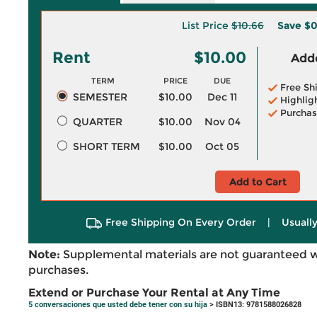
List Price
$10.66
Save
$0
Rent
$10.00
Adde
TERM
PRICE
DUE
Free Sh
SEMESTER
$10.00
Dec 11
Highlig
Purchas
QUARTER
$10.00
Nov 04
SHORT TERM
$10.00
Oct 05
Add to Cart
Free Shipping On Every Order
|
Usually
Note:
Supplemental materials are not guaranteed w
purchases.
Extend or Purchase Your Rental at Any Time
5 conversaciones que usted debe tener con su hija
> ISBN13: 9781588026828