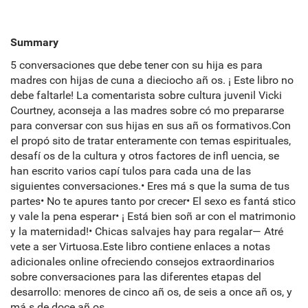
Summary
5 conversaciones que debe tener con su hija es para
madres con hijas de cuna a dieciocho añ os. ¡ Este libro no
debe faltarle! La comentarista sobre cultura juvenil Vicki
Courtney, aconseja a las madres sobre có mo prepararse
para conversar con sus hijas en sus añ os formativos.Con
el propó sito de tratar enteramente con temas espirituales,
desafí os de la cultura y otros factores de infl uencia, se
han escrito varios capí tulos para cada una de las
siguientes conversaciones.• Eres má s que la suma de tus
partes• No te apures tanto por crecer• El sexo es fantá stico
y vale la pena esperar• ¡ Está bien soñ ar con el matrimonio
y la maternidad!• Chicas salvajes hay para regalar— Atré
vete a ser Virtuosa.Este libro contiene enlaces a notas
adicionales online ofreciendo consejos extraordinarios
sobre conversaciones para las diferentes etapas del
desarrollo: menores de cinco añ os, de seis a once añ os, y
má s de doce añ os.